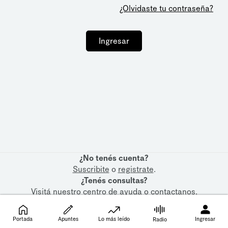
¿Olvidaste tu contraseña?
Ingresar
¿No tenés cuenta?
Suscribite
o
registrate
.
¿Tenés consultas?
Visitá nuestro
centro de ayuda
o
contactanos
.
Portada
Apuntes
Lo más leído
Ingresar
Radio