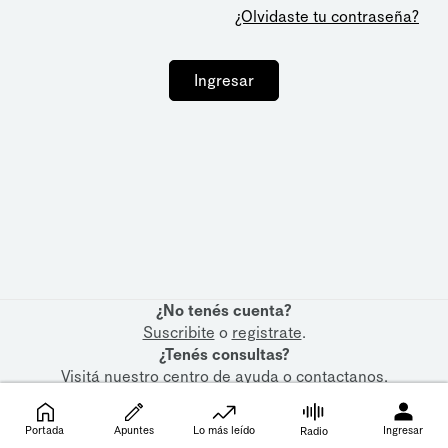
¿Olvidaste tu contraseña?
Ingresar
¿No tenés cuenta?
Suscribite
o
registrate
.
¿Tenés consultas?
Visitá nuestro
centro de ayuda
o
contactanos
.
Portada
Apuntes
Lo más leído
Ingresar
Radio