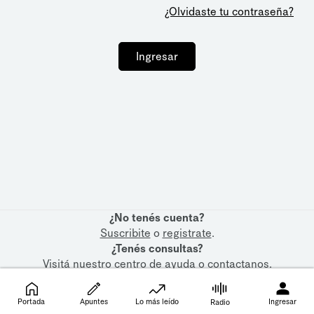
¿Olvidaste tu contraseña?
Ingresar
¿No tenés cuenta?
Suscribite
o
registrate
.
¿Tenés consultas?
Visitá nuestro
centro de ayuda
o
contactanos
.
Portada
Apuntes
Lo más leído
Ingresar
Radio