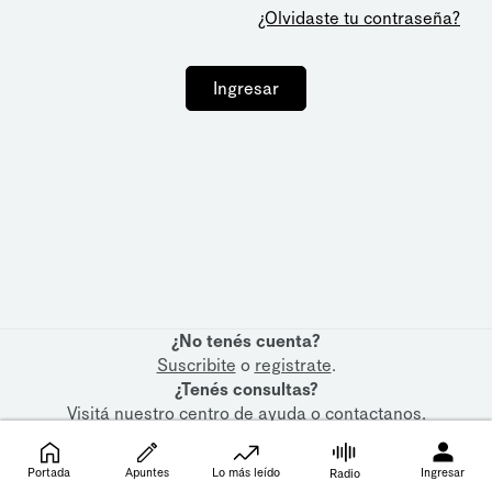
¿Olvidaste tu contraseña?
Ingresar
¿No tenés cuenta?
Suscribite
o
registrate
.
¿Tenés consultas?
Visitá nuestro
centro de ayuda
o
contactanos
.
Portada
Apuntes
Lo más leído
Ingresar
Radio