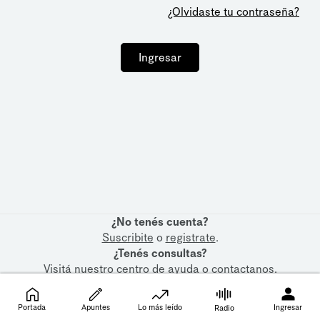
¿Olvidaste tu contraseña?
Ingresar
¿No tenés cuenta?
Suscribite
o
registrate
.
¿Tenés consultas?
Visitá nuestro
centro de ayuda
o
contactanos
.
Portada
Apuntes
Lo más leído
Ingresar
Radio