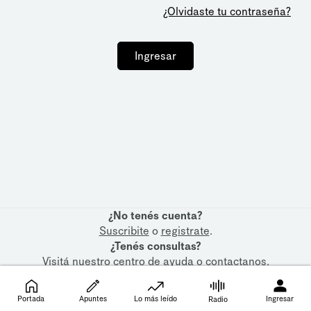
¿Olvidaste tu contraseña?
Ingresar
¿No tenés cuenta?
Suscribite
o
registrate
.
¿Tenés consultas?
Visitá nuestro
centro de ayuda
o
contactanos
.
Portada
Apuntes
Lo más leído
Ingresar
Radio