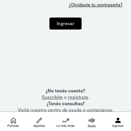
¿Olvidaste tu contraseña?
Ingresar
¿No tenés cuenta?
Suscribite
o
registrate
.
¿Tenés consultas?
Visitá nuestro
centro de ayuda
o
contactanos
.
Portada
Apuntes
Lo más leído
Ingresar
Radio