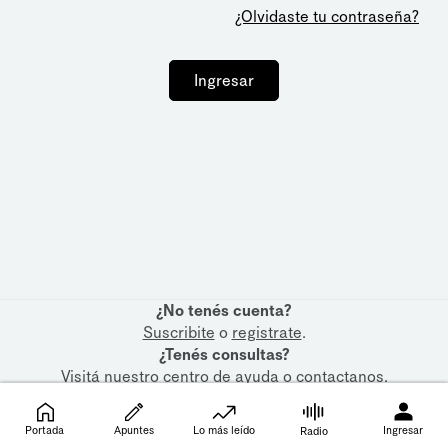
¿Olvidaste tu contraseña?
Ingresar
¿No tenés cuenta?
Suscribite
o
registrate
.
¿Tenés consultas?
Visitá nuestro
centro de ayuda
o
contactanos
.
Portada
Apuntes
Lo más leído
Ingresar
Radio