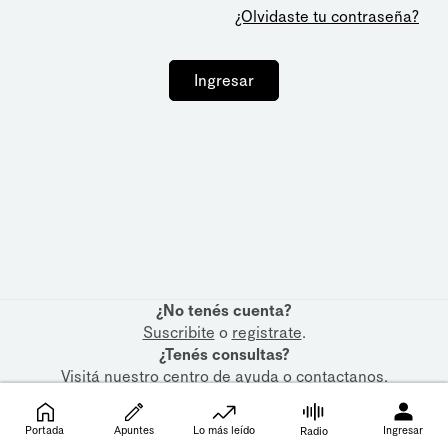
¿Olvidaste tu contraseña?
Ingresar
¿No tenés cuenta?
Suscribite
o
registrate
.
¿Tenés consultas?
Visitá nuestro
centro de ayuda
o
contactanos
.
Portada
Apuntes
Lo más leído
Ingresar
Radio