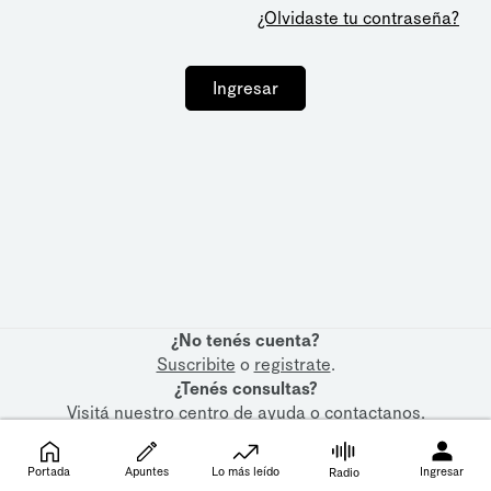
¿Olvidaste tu contraseña?
Ingresar
¿No tenés cuenta?
Suscribite
o
registrate
.
¿Tenés consultas?
Visitá nuestro
centro de ayuda
o
contactanos
.
Portada
Apuntes
Lo más leído
Ingresar
Radio