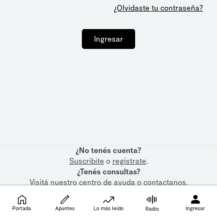
¿Olvidaste tu contraseña?
Ingresar
¿No tenés cuenta?
Suscribite
o
registrate
.
¿Tenés consultas?
Visitá nuestro
centro de ayuda
o
contactanos
.
Portada
Apuntes
Lo más leído
Ingresar
Radio