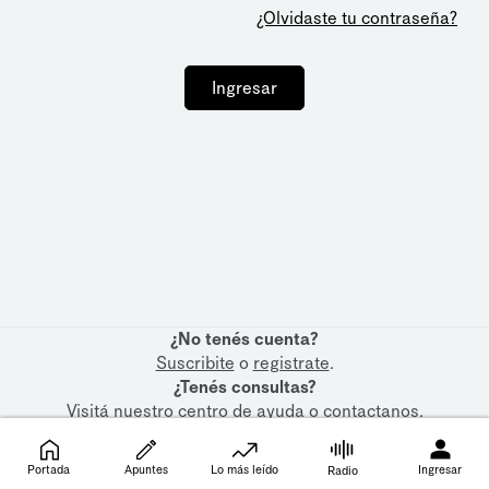
¿Olvidaste tu contraseña?
Ingresar
¿No tenés cuenta?
Suscribite
o
registrate
.
¿Tenés consultas?
Visitá nuestro
centro de ayuda
o
contactanos
.
Portada
Apuntes
Lo más leído
Ingresar
Radio