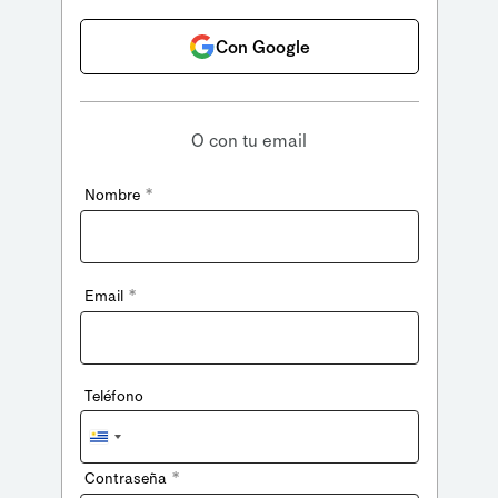
Con Google
O con tu email
*
Nombre
*
Email
Teléfono
Uruguay
+598
*
Contraseña