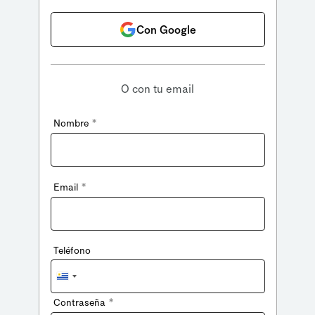
Con Google
O con tu email
*
Nombre
*
Email
Teléfono
Uruguay
+598
*
Contraseña