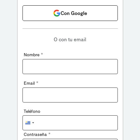
Con Google
O con tu email
*
Nombre
*
Email
Teléfono
Uruguay
+598
*
Contraseña