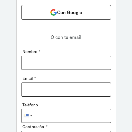
Con Google
O con tu email
*
Nombre
*
Email
Teléfono
Uruguay
+598
*
Contraseña