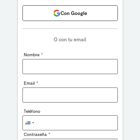
Con Google
O con tu email
*
Nombre
*
Email
Teléfono
Uruguay
+598
*
Contraseña