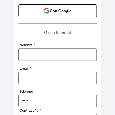
Con Google
O con tu email
*
Nombre
*
Email
Teléfono
Uruguay
+598
*
Contraseña