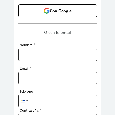
Con Google
O con tu email
*
Nombre
*
Email
Teléfono
Uruguay
+598
*
Contraseña