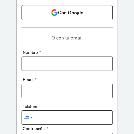
Con Google
O con tu email
*
Nombre
*
Email
Teléfono
Uruguay
+598
*
Contraseña