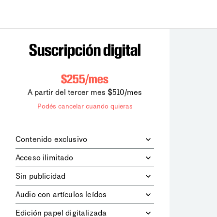
Suscripción digital
$255/mes
A partir del tercer mes $510/mes
Podés cancelar cuando quieras
Contenido exclusivo
Además de leer todos los contenidos
Acceso ilimitado
digitales de
la diaria
, podrás acceder a
los contenidos de Le Monde
Accedés sin límites a todos nuestros
Sin publicidad
diplomatique.
contenidos.
Navegá el sitio web sin espacios
Audio con artículos leídos
publicitarios.
Podrás escuchar los principales
Edición papel digitalizada
artículos del día, leídos por nuestro