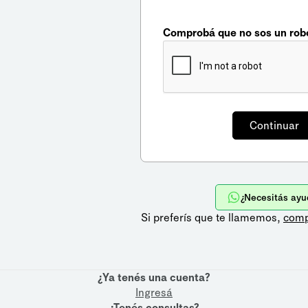
Comprobá que no sos un rob
¿Necesitás ayu
Si preferís que te llamemos,
comp
¿Ya tenés una cuenta?
Ingresá
¿Tenés consultas?