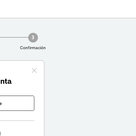
3
Confirmación
enta
e
l