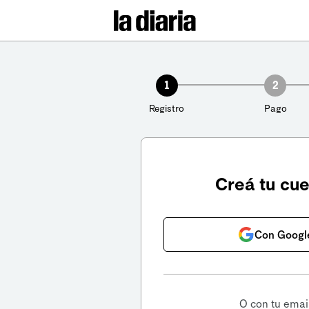
1
2
Registro
Pago
Creá tu cu
Con Googl
O con tu emai