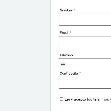
*
Nombre
*
Email
Teléfono
Uruguay
+598
*
Contraseña
Leí y acepto los
términos 