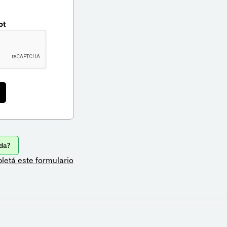
ot
da?
letá este formulario