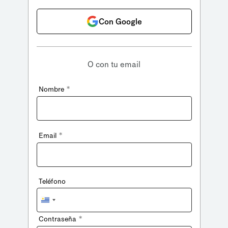
Con Google
O con tu email
*
Nombre
*
Email
Teléfono
Uruguay
+598
*
Contraseña