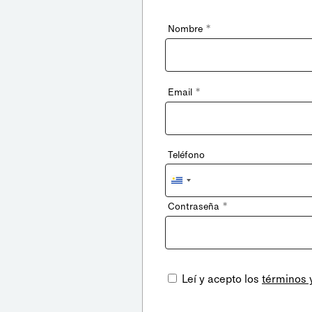
*
Nombre
*
Email
Teléfono
Uruguay
+598
*
Contraseña
Leí y acepto los
términos 