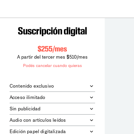
Suscripción digital
$255/mes
A partir del tercer mes $510/mes
Podés cancelar cuando quieras
Contenido exclusivo
Además de leer todos los contenidos
Acceso ilimitado
digitales de
la diaria
, podrás acceder a
los contenidos de Le Monde
Accedés sin límites a todos nuestros
Sin publicidad
diplomatique.
contenidos.
Navegá el sitio web sin espacios
Audio con artículos leídos
publicitarios.
Podrás escuchar los principales
Edición papel digitalizada
artículos del día, leídos por nuestro