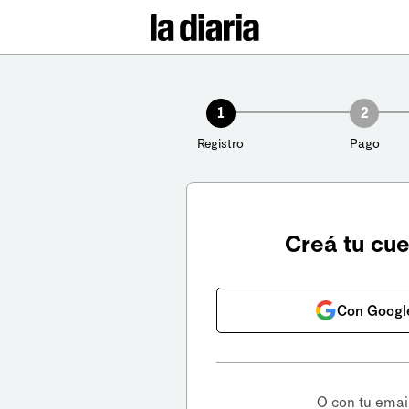
1
2
Registro
Pago
Creá tu cu
Con Googl
O con tu emai