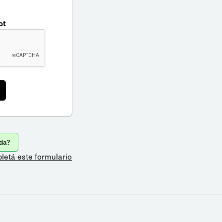
ot
da?
letá este formulario