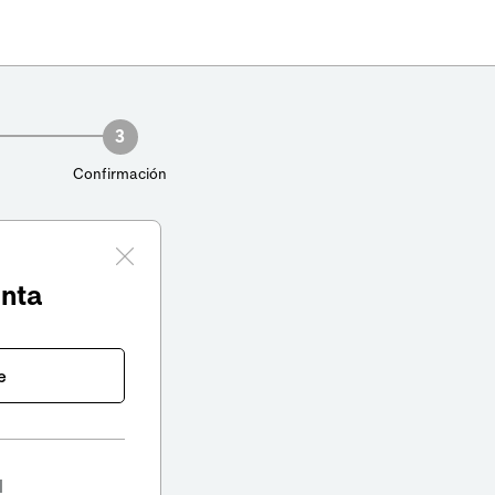
3
Confirmación
enta
e
l