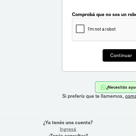
Comprobá que no sos un rob
¿Necesitás ayu
Si preferís que te llamemos,
comp
¿Ya tenés una cuenta?
Ingresá
¿Tenés consultas?