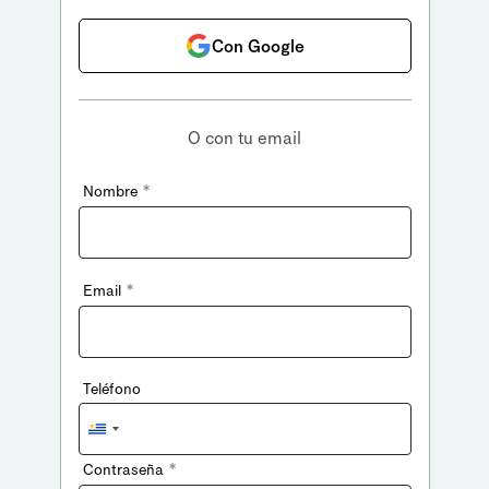
Con Google
O con tu email
*
Nombre
*
Email
Teléfono
Uruguay
+598
*
Contraseña