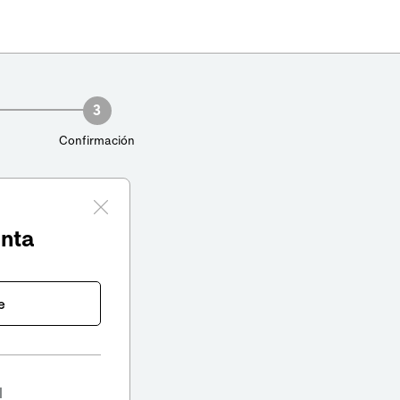
3
Confirmación
enta
e
l