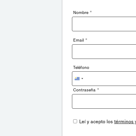
*
Nombre
*
Email
Teléfono
Uruguay
+598
*
Contraseña
Leí y acepto los
términos 