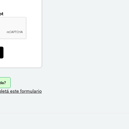
ot
da?
letá este formulario