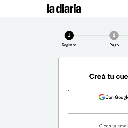
1
2
Registro
Pago
Creá tu cu
Con Googl
O con tu emai