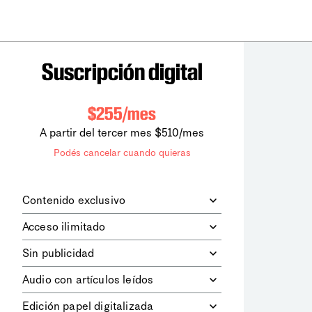
Suscripción digital
$255/mes
A partir del tercer mes $510/mes
Podés cancelar cuando quieras
Contenido exclusivo
Además de leer todos los contenidos
Acceso ilimitado
digitales de
la diaria
, podrás acceder a
los contenidos de Le Monde
Accedés sin límites a todos nuestros
Sin publicidad
diplomatique.
contenidos.
Navegá el sitio web sin espacios
Audio con artículos leídos
publicitarios.
Podrás escuchar los principales
Edición papel digitalizada
artículos del día, leídos por nuestro