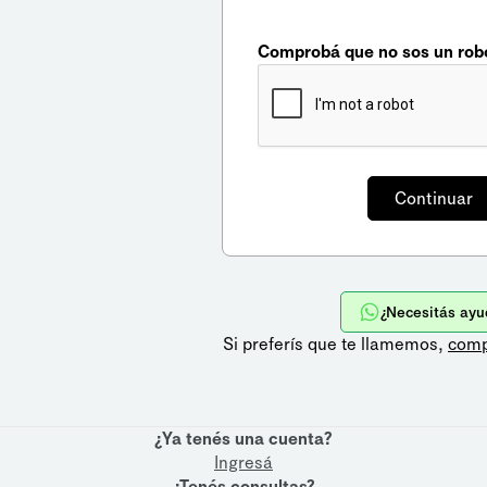
Comprobá que no sos un rob
¿Necesitás ayu
Si preferís que te llamemos,
comp
¿Ya tenés una cuenta?
Ingresá
¿Tenés consultas?