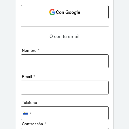
Con Google
O con tu email
*
Nombre
*
Email
Teléfono
Uruguay
+598
*
Contraseña