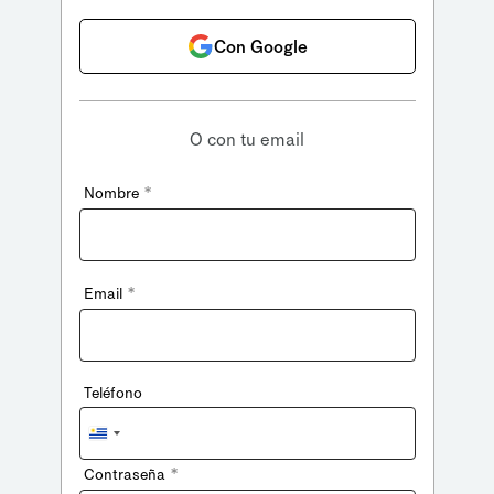
Con Google
O con tu email
*
Nombre
*
Email
Teléfono
Uruguay
+598
*
Contraseña