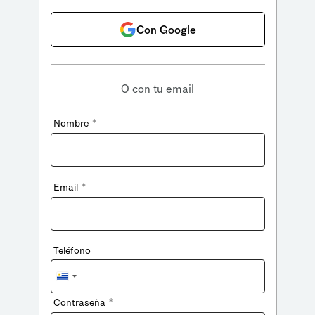
Con Google
O con tu email
*
Nombre
*
Email
Teléfono
Uruguay
+598
*
Contraseña