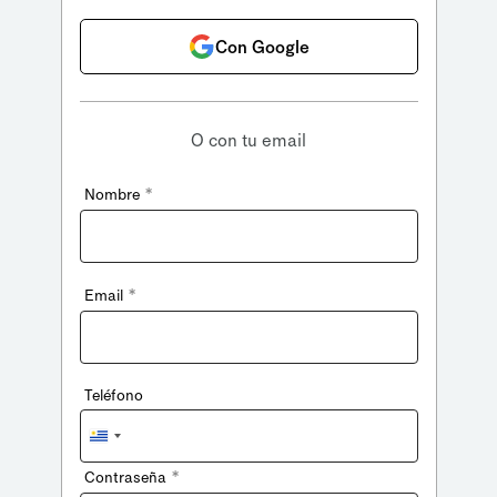
Con Google
O con tu email
*
Nombre
*
Email
Teléfono
Uruguay
+598
*
Contraseña