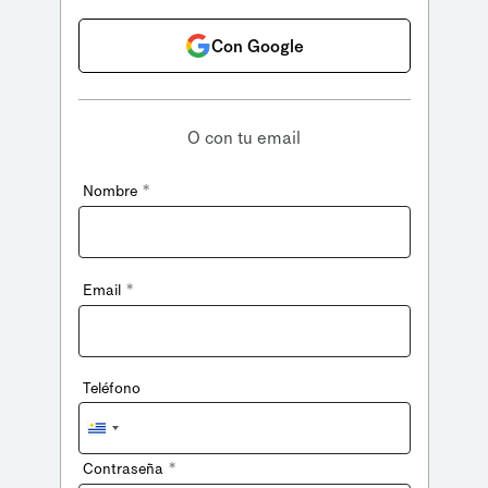
Con Google
O con tu email
*
Nombre
*
Email
Teléfono
Uruguay
+598
*
Contraseña