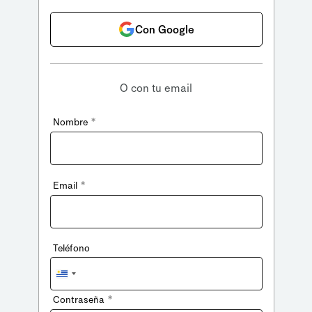
Con Google
O con tu email
*
Nombre
*
Email
Teléfono
Uruguay
+598
*
Contraseña