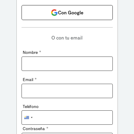
Con Google
O con tu email
*
Nombre
*
Email
Teléfono
Uruguay
+598
*
Contraseña