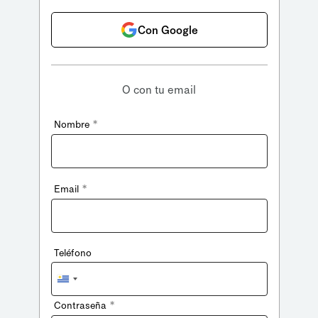
Con Google
O con tu email
*
Nombre
*
Email
Teléfono
Uruguay
+598
*
Contraseña