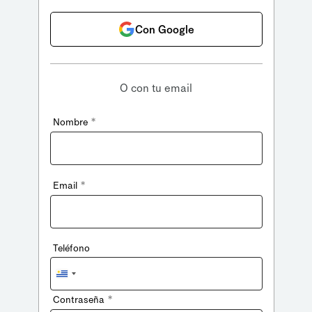
Con Google
O con tu email
*
Nombre
*
Email
Teléfono
Uruguay
+598
*
Contraseña