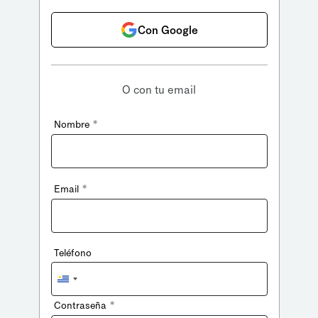
Con Google
O con tu email
*
Nombre
*
Email
Teléfono
Uruguay
+598
*
Contraseña