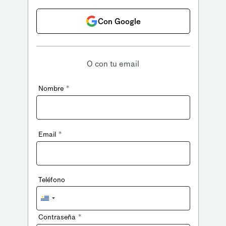
Con Google
O con tu email
*
Nombre
*
Email
Teléfono
Uruguay
+598
*
Contraseña