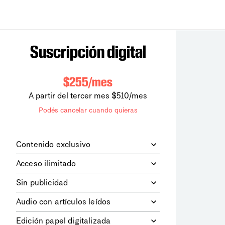
Suscripción digital
$255/mes
A partir del tercer mes $510/mes
Podés cancelar cuando quieras
Contenido exclusivo
Además de leer todos los contenidos
Acceso ilimitado
digitales de
la diaria
, podrás acceder a
los contenidos de Le Monde
Accedés sin límites a todos nuestros
Sin publicidad
diplomatique.
contenidos.
Navegá el sitio web sin espacios
Audio con artículos leídos
publicitarios.
Podrás escuchar los principales
Edición papel digitalizada
artículos del día, leídos por nuestro