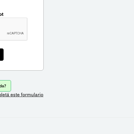
ot
da?
letá este formulario