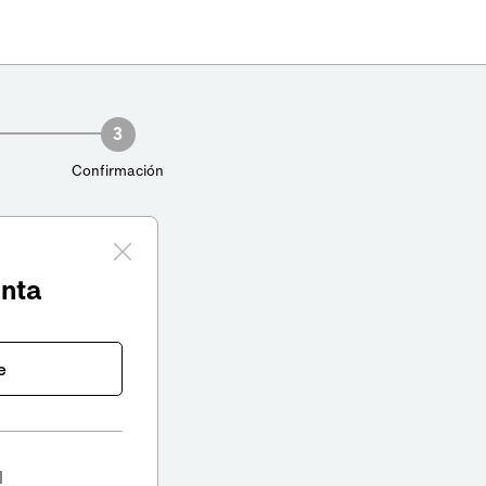
3
Confirmación
enta
e
l