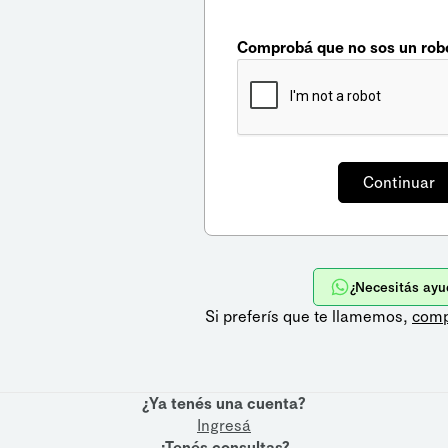
Comprobá que no sos un rob
¿Necesitás ayu
Si preferís que te llamemos,
comp
¿Ya tenés una cuenta?
Ingresá
¿Tenés consultas?