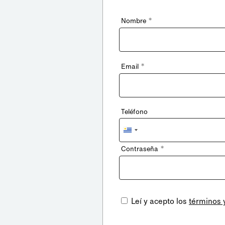
*
Nombre
*
Email
Teléfono
Uruguay
+598
*
Contraseña
Leí y acepto los
términos 