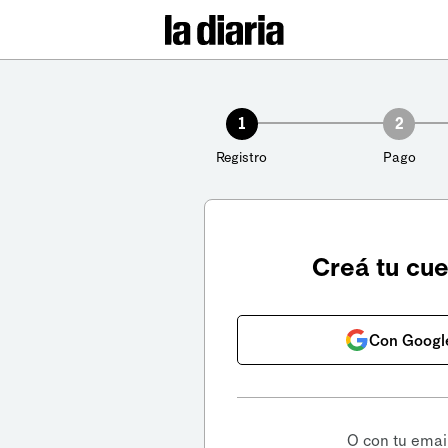
1
2
Registro
Pago
Creá tu cu
Con Googl
O con tu emai