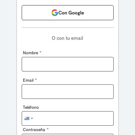
Con Google
O con tu email
*
Nombre
*
Email
Teléfono
Uruguay
+598
*
Contraseña