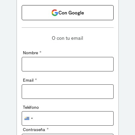
Con Google
O con tu email
*
Nombre
*
Email
Teléfono
Uruguay
+598
*
Contraseña