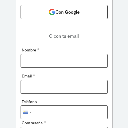
Con Google
O con tu email
*
Nombre
*
Email
Teléfono
Uruguay
+598
*
Contraseña