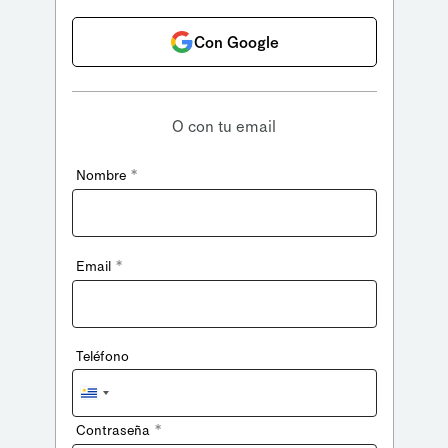
Con Google
O con tu email
*
Nombre
*
Email
Teléfono
Uruguay
+598
*
Contraseña