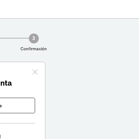
3
Confirmación
enta
e
l