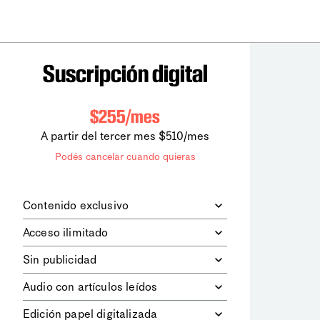
Suscripción digital
$255/mes
A partir del tercer mes $510/mes
Podés cancelar cuando quieras
Contenido exclusivo
Además de leer todos los contenidos
Acceso ilimitado
digitales de
la diaria
, podrás acceder a
los contenidos de Le Monde
Accedés sin límites a todos nuestros
Sin publicidad
diplomatique.
contenidos.
Navegá el sitio web sin espacios
Audio con artículos leídos
publicitarios.
Podrás escuchar los principales
Edición papel digitalizada
artículos del día, leídos por nuestro