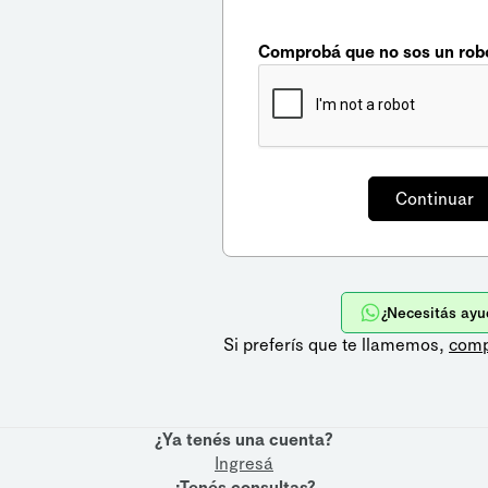
Comprobá que no sos un rob
¿Necesitás ayu
Si preferís que te llamemos,
comp
¿Ya tenés una cuenta?
Ingresá
¿Tenés consultas?