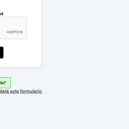
ot
da?
letá este formulario