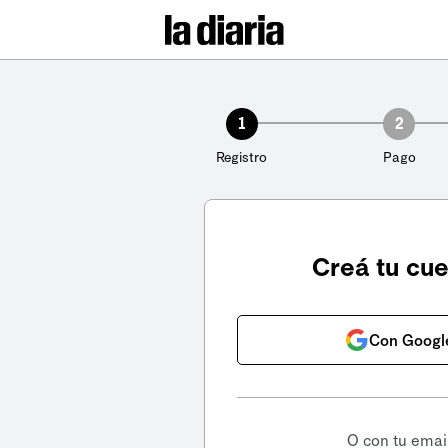
1
2
Registro
Pago
Creá tu cu
Con Googl
O con tu emai