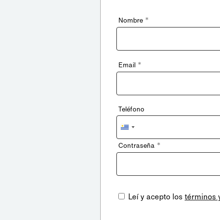
*
Nombre
*
Email
Teléfono
Uruguay
+598
*
Contraseña
Leí y acepto los
términos 