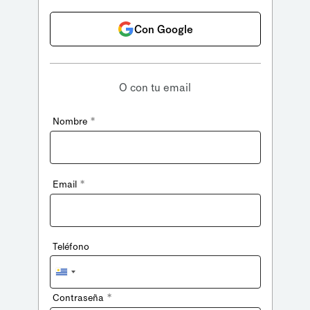
Con Google
O con tu email
*
Nombre
*
Email
Teléfono
Uruguay
+598
*
Contraseña