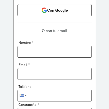
Con Google
O con tu email
*
Nombre
*
Email
Teléfono
Uruguay
+598
*
Contraseña