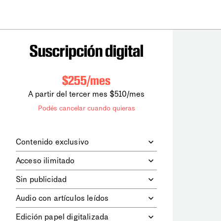
Suscripción digital
$255/mes
A partir del tercer mes $510/mes
Podés cancelar cuando quieras
Contenido exclusivo
Además de leer todos los contenidos
Acceso ilimitado
digitales de
la diaria
, podrás acceder a
los contenidos de Le Monde
Accedés sin límites a todos nuestros
Sin publicidad
diplomatique.
contenidos.
Navegá el sitio web sin espacios
Audio con artículos leídos
publicitarios.
Podrás escuchar los principales
Edición papel digitalizada
artículos del día, leídos por nuestro