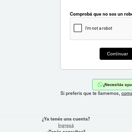
Comprobá que no sos un rob
¿Necesitás ayu
Si preferís que te llamemos,
comp
¿Ya tenés una cuenta?
Ingresá
¿Tenés consultas?