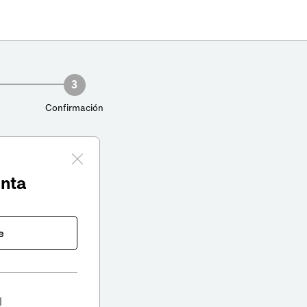
3
Confirmación
enta
e
l