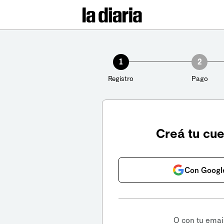
1
2
Registro
Pago
Creá tu cu
Con Googl
O con tu emai