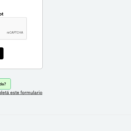
ot
da?
letá este formulario