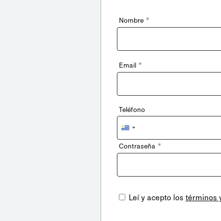
*
Nombre
*
Email
Teléfono
Uruguay
+598
*
Contraseña
Leí y acepto los
términos 