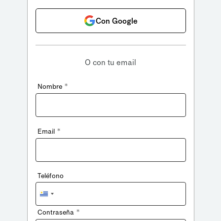
Con Google
O con tu email
*
Nombre
*
Email
Teléfono
Uruguay
+598
*
Contraseña