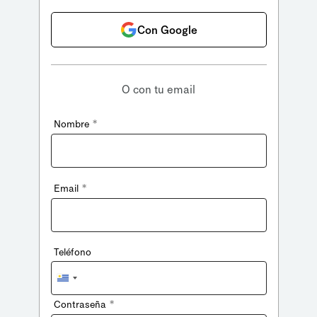
Con Google
O con tu email
*
Nombre
*
Email
Teléfono
Uruguay
+598
*
Contraseña