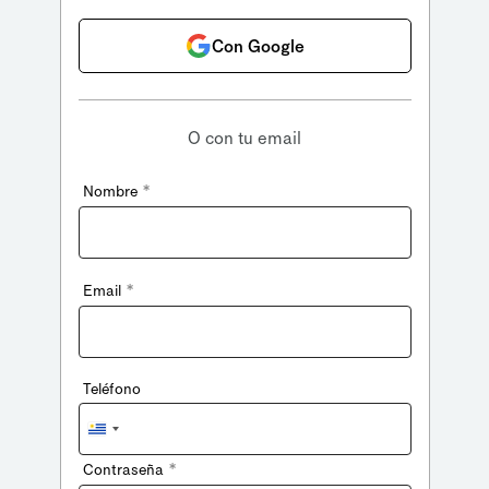
Con Google
O con tu email
*
Nombre
*
Email
Teléfono
Uruguay
+598
*
Contraseña