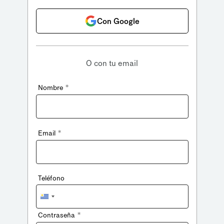
Con Google
O con tu email
*
Nombre
*
Email
Teléfono
Uruguay
+598
*
Contraseña