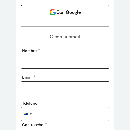
Con Google
O con tu email
*
Nombre
*
Email
Teléfono
Uruguay
+598
*
Contraseña